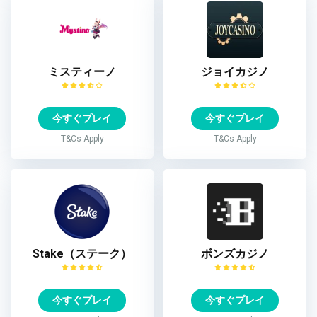
ミスティーノ
ジョイカジノ
今すぐプレイ
今すぐプレイ
T&Cs Apply
T&Cs Apply
Stake（ステーク）
ボンズカジノ
今すぐプレイ
今すぐプレイ