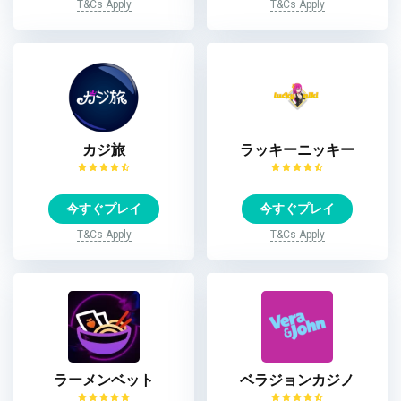
T&Cs Apply
T&Cs Apply
カジ旅
ラッキーニッキー
今すぐプレイ
今すぐプレイ
T&Cs Apply
T&Cs Apply
ラーメンベット
ベラジョンカジノ