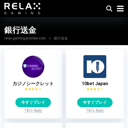
銀行送金
relax-gaming-provider.com
»
銀行送金
カジノシークレット
10bet Japan
今すぐプレイ
今すぐプレイ
T&Cs Apply
T&Cs Apply