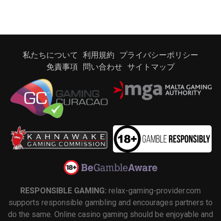
私たちについて
利用規約
プライバシーポリシー
免責事項
問い合わせ
サイトマップ
RESPONSIBLE GAMING:
relax-gaming-provider.com
supports responsible gambling and encourages partners to
do the same. Online casino gaming should be enjoyable and