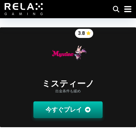
3.8
ミスティーノ
出金条件も緩め
今すぐプレイ