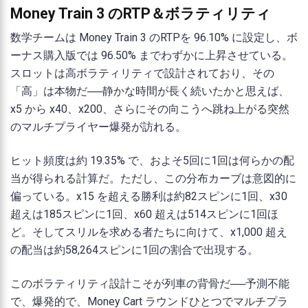
Money Train 3 のRTP＆ボラティリティ
数学チームは Money Train 3 のRTPを 96.10% に設定し、ボ
ーナス購入版では 96.50% までわずかに上昇させている。
スロットは高ボラティリティで設計されており、その
「高」は本物だ──静かな時間が長く続いたかと思えば、
x5 から x40、x200、さらにその向こうへ跳ね上がる突然
のマルチプライヤー爆発が訪れる。
ヒット頻度は約 19.35% で、およそ5回に1回は何らかの配
当が得られる計算だ。ただし、この分布カーブは意図的に
偏っている。x15 を超える勝利は約82スピンに1回、x30
超えは185スピンに1回、x60 超えは514スピンに1回ほ
ど。そしてスリルを求める者たちに向けて、x1,000 超え
の配当は約58,264スピンに1回の割合で出現する。
このボラティリティ設計こそが列車の背骨だ──予測不能
で、爆発的で、Money Cart ラウンドひとつでマルチプラ