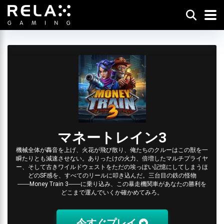
マネートレイン3
機械全体が轟音を上げ、火花が飛び散り、俺たちのクルーはこの獣を一
瞬たりとも減速させない。ありったけの火力、倍増したマルチプライヤ
ー、そして古きワイルドウェストをただの埃っぽい記憶にしてしまうほ
どのSF感を、すべてのリールに叩き込んだ。三台目の鉄の怪物
――Money Train 3――に乗り込み、この暴走機関車があなたの勝利を
どこまで運んでいくか確かめてみろ。
今すぐプレイ