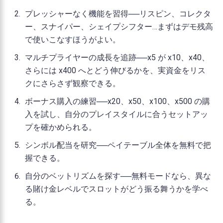
プレッシャーなく機能を習得──リスピン、コレクタ
ー、スナイパー、シェイプシフター…まずはデモ残高
で使いこなすほうがよい。
マルチプライヤーの成長を追跡──x5 が x10、x40、
さらには x400 へとどう伸びるかを、実資金をリス
クにさらさず観察できる。
ボーナス購入の練習──x20、x50、x100、x500 の購
入を試し、自分のプレイスタイルに合うセットアッ
プを確かめられる。
シンボル配当を研究──ペイテーブル全体を無料で把
握できる。
自分のベットリズムを探す──無料モードなら、異な
る賭け金レベルでスロットがどう振る舞うかを学べ
る。