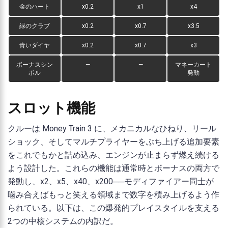
金のハート
x0.2
x1
x4
緑のクラブ
x0.2
x0.7
x3.5
青いダイヤ
x0.2
x0.7
x3
ボーナスシン
—
—
マネーカート
ボル
発動
スロット機能
クルーは Money Train 3 に、メカニカルなひねり、リール
ショック、そしてマルチプライヤーをぶち上げる追加要素
をこれでもかと詰め込み、エンジンが止まらず燃え続ける
よう設計した。これらの機能は通常時とボーナスの両方で
発動し、x2、x5、x40、x200──モディファイアー同士が
噛み合えばもっと笑える領域まで数字を積み上げるよう作
られている。以下は、この爆発的プレイスタイルを支える
2つの中核システムの内訳だ。