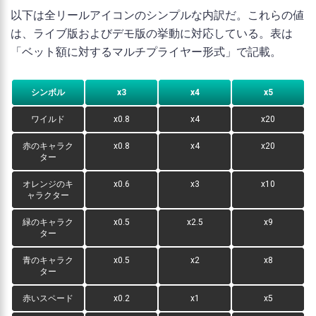
以下は全リールアイコンのシンプルな内訳だ。これらの値
は、ライブ版およびデモ版の挙動に対応している。表は
「ベット額に対するマルチプライヤー形式」で記載。
シンボル
x3
x4
x5
ワイルド
x0.8
x4
x20
赤のキャラク
x0.8
x4
x20
ター
オレンジのキ
x0.6
x3
x10
ャラクター
緑のキャラク
x0.5
x2.5
x9
ター
青のキャラク
x0.5
x2
x8
ター
赤いスペード
x0.2
x1
x5