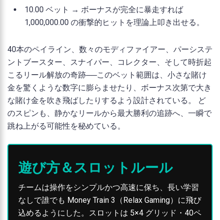
10.00 ベット → ボーナスが完全に暴走すれば
1,000,000.00 の衝撃的ヒットを理論上叩き出せる。
40本のペイライン、数々のモディファイアー、パーシステ
ントブースター、スナイパー、コレクター、そして時折起
こるリール解放の奇跡──このベット範囲は、小さな賭け
金を驚くような数字に膨らませたり、ボーナス次第で大き
な賭け金を吹き飛ばしたりするよう設計されている。 ど
のスピンも、静かなリールから最大勝利の追跡へ、一瞬で
跳ね上がる可能性を秘めている。
遊び方＆スロットルール
チームは操作をシンプルかつ高速に保ち、長い学習
なしで誰でも Money Train 3（Relax Gaming）に飛び
込めるようにした。スロットは 5×4 グリッド・40ペ