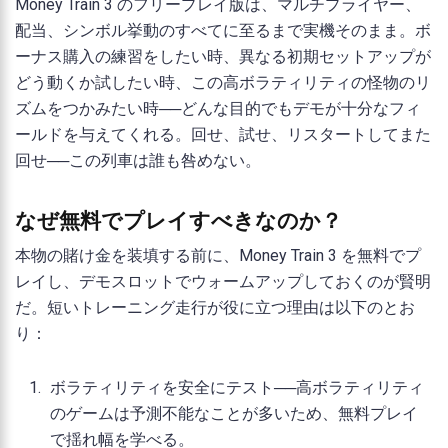
Money Train 3 のフリープレイ版は、マルチプライヤー、
配当、シンボル挙動のすべてに至るまで実機そのまま。ボ
ーナス購入の練習をしたい時、異なる初期セットアップが
どう動くか試したい時、この高ボラティリティの怪物のリ
ズムをつかみたい時──どんな目的でもデモが十分なフィ
ールドを与えてくれる。回せ、試せ、リスタートしてまた
回せ──この列車は誰も咎めない。
なぜ無料でプレイすべきなのか？
本物の賭け金を装填する前に、Money Train 3 を無料でプ
レイし、デモスロットでウォームアップしておくのが賢明
だ。短いトレーニング走行が役に立つ理由は以下のとお
り：
ボラティリティを安全にテスト──高ボラティリティ
のゲームは予測不能なことが多いため、無料プレイ
で揺れ幅を学べる。