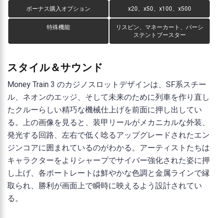
ボーナス購入オプション
x20、x50、x100、x500
特殊機能
リスピン、マネーカート、パーシ
ステントブースター
スタイル＆サウンド
Money Train 3 のカジノスロットデザインは、SF系スチー
ル、ネオンのエッジ、そして未来のために列車を作り直し
たクルーらしい精巧な機械仕上げを前面に押し出してい
る。上の画像を見ると、装甲リールがメカニカルな外装、
発光する回路、左右で低く唸るアップグレードされたエン
ジンコアに囲まれているのがわかる。アーティストたちは
キャラクターをよりシャープでサイバー強化された姿に押
し上げ、各ポートレートは鮮やかな色調と金属ラインで縁
取られ、勝利が画面上で瞬時に映えるよう設計されてい
る。