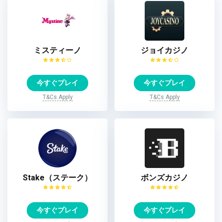
ミスティーノ
ジョイカジノ
今すぐプレイ
今すぐプレイ
T&Cs Apply
T&Cs Apply
Stake（ステーク）
ボンズカジノ
今すぐプレイ
今すぐプレイ