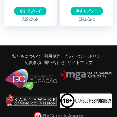
今すぐプレイ
今すぐプレイ
T&Cs Apply
T&Cs Apply
私たちについて
利用規約
プライバシーポリシー
免責事項
問い合わせ
サイトマップ